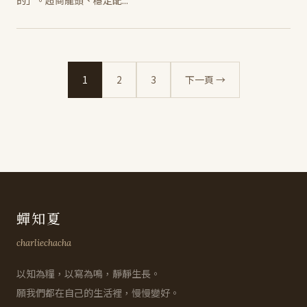
的」。超商龍頭、穩定配...
1
2
3
下一頁 →
蟬知夏
charliechacha
以知為糧，以寫為鳴，靜靜生長。
願我們都在自己的生活裡，慢慢變好。