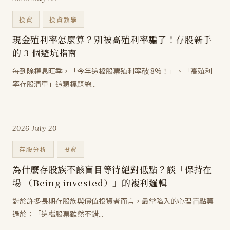
投資
投資教學
現金殖利率怎麼算？別被高殖利率騙了！存股新手
的 3 個避坑指南
每到除權息旺季，「今年這檔股票殖利率破 8%！」、「高殖利
率存股清單」這類標題總...
2026 July 20
存股分析
投資
為什麼存股族不該盲目等待絕對低點？談「保持在
場 （Being invested）」的複利邏輯
對於許多長期存股族與價值投資者而言，最常陷入的心理盲點莫
過於：「這檔股票雖然不錯...