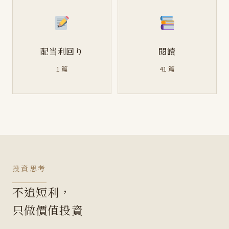
配当利回り
閱讀
1 篇
41 篇
投資思考
不追短利，
只做價值投資