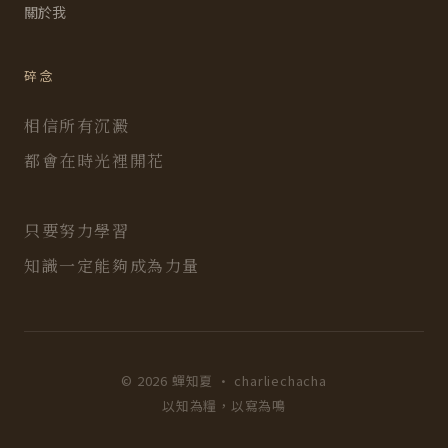
關於我
碎念
相信所有沉澱
都會在時光裡開花
只要努力學習
知識一定能夠成為力量
© 2026 蟬知夏 · charliechacha
以知為糧，以寫為鳴