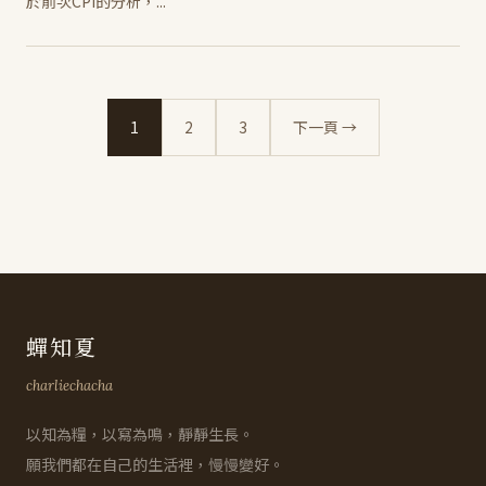
於前次CPI的分析，...
1
2
3
下一頁 →
蟬知夏
charliechacha
以知為糧，以寫為鳴，靜靜生長。
願我們都在自己的生活裡，慢慢變好。