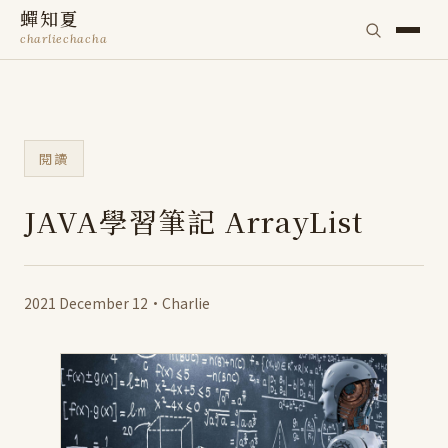
蟬知夏
charliechacha
閱讀
JAVA學習筆記 ArrayList
2021 December 12
·
Charlie