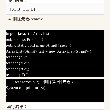
執行結果：
[ A, B, CC, D]
刪除元素-remove
import java.util.ArrayList;
public class Practice {
public static void main(String[] args) {
ArrayList<String> test = new ArrayList<String>();
test.add(“A”);
test.add(“B”);
test.add(“C”);
test.add(“D”);
test.remove(2); //刪除第3個元素。
System.out.println(test);
}
}
執行結果：