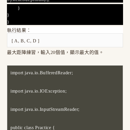
}
}
}
執行結果：
[ A, B, C, D ]
最大距陣練習，輸入20個值，顯示最大的值。
import java.io.BufferedReader;
import java.io.IOException;
import java.io.InputStreamReader;
public class Practice {