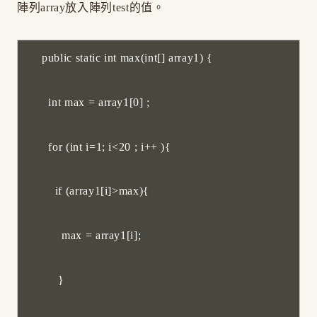
陣列array放入陣列test的值。
public static int max(int[] array1) {
int max = array1[0] ;
for (int i=1; i<20 ; i++ ){
if (array1[i]>max){
max = array1[i];
}