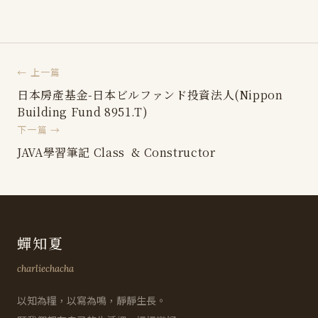
← 上一篇
日本房產基金-日本ビルファンド投資法人(Nippon
Building Fund 8951.T)
下一篇 →
JAVA學習筆記 Class & Constructor
蟬知夏
charliechacha
以知為糧，以寫為鳴，靜靜生長。