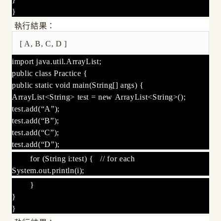
}
執行結果：
[ A, B, C, D ]
import java.util.ArrayList;
public class Practice {
public static void main(String[] args) {
ArrayList<String> test = new ArrayList<String>();
test.add(“A”);
test.add(“B”);
test.add(“C”);
test.add(“D”);
for (String i:test) { // for each
System.out.println(i);
}
}
}