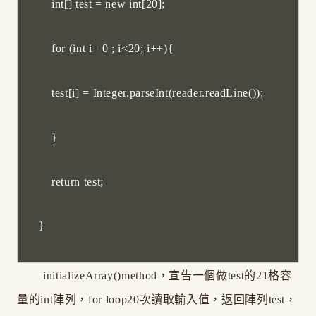
int[] test = new int[20];
for (int i =0 ; i<20; i++){
test[i] = Integer.parseInt(reader.readLine());
}
return test;
}
initializeArray()method，宣告一個做test的21格容
量的int陣列，for loop20次讀取輸入值，返回陣列test，