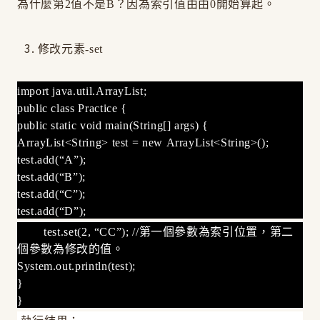
為什麼第2值不是B？因為索引值由由0開始算起。
修改元素-set
import java.util.ArrayList;
public class Practice {
public static void main(String[] args) {
ArrayList<String> test = new ArrayList<String>();
test.add(“A”);
test.add(“B”);
test.add(“C”);
test.add(“D”);
test.set(2, “CC”); //第一個參數為索引位置，第二
個參數為修改的值。
System.out.println(test);
}
}