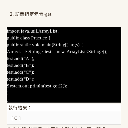
訪問指定元素-get
import java.util.ArrayList;
public class Practice {
public static void main(String[] args) {
ArrayList<String> test = new ArrayList<String>();
test.add(“A”);
test.add(“B”);
test.add(“C”);
test.add(“D”);
System.out.println(test.get(2));
}
}
執行結果：
[ C ]