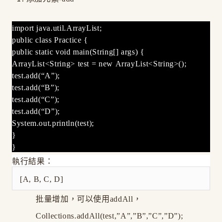
import java.util.ArrayList;
public class Practice {
public static void main(String[] args) {
ArrayList<String> test = new ArrayList<String>();
test.add(“A”);
test.add(“B”);
test.add(“C”);
test.add(“D”);
System.out.println(test);
}
}
執行結果：
[A, B, C, D]
批量增加，可以使用addAll，
Collections.addAll(test,”A”,”B”,”C”,”D”);