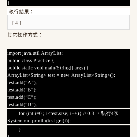
}
執行結果：
[ 4 ]
其它操作方式：
import java.util.ArrayList;
public class Practice {
public static void main(String[] args) {
ArrayList<String> test = new ArrayList<String>();
test.add(“A”);
test.add(“B”);
test.add(“C”);
test.add(“D”);
for (int i=0 ; i<test.size; i++){ // 0-3 ，執行4次
System.out.println(test.get(i));
}
}