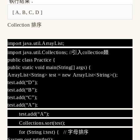
執行結果：
[ A, B, C, D ]
Collection 排序
import java.util.ArrayList;
import java.util.Collections; //引入collection類
public class Practice {
public static void main(String[] args) {
ArrayList<String> test = new ArrayList<String>();
test.add(“D”);
test.add(“B”);
test.add(“C”);
test.add(“A”);
test.add(“A”);
Collections.sort(test);
for (String i:test) { // 字母排序
System.out.println(i);