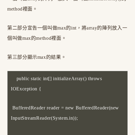
method裡面。
第二部分宣告一個叫做max的int，將array的陣列放入一
個叫做max的method裡面。
第三部分顯示max的結果。
public static int[] initializeArray() throws
IOException {
BufferedReader reader = new BufferedReader(new
InputStreamReader(System.in));