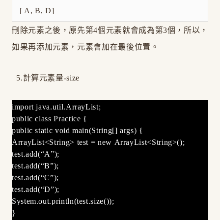
[ A, B, D]
刪除元素之後，原先第4個元素就會成為第3個，所以，
如果再添加元素，元素會加在最後位置。
5.計算元素量-size
import java.util.ArrayList;
public class Practice {
public static void main(String[] args) {
ArrayList<String> test = new ArrayList<String>();
test.add(“A”);
test.add(“B”);
test.add(“C”);
test.add(“D”);
System.out.println(test.size());
}