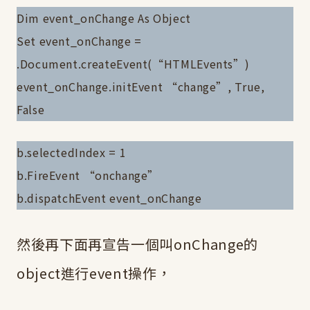
Dim event_onChange As Object
Set event_onChange =
.Document.createEvent(“HTMLEvents”)
event_onChange.initEvent “change”, True,
False
b.selectedIndex = 1
b.FireEvent “onchange”
b.dispatchEvent event_onChange
然後再下面再宣告一個叫onChange的
object進行event操作，