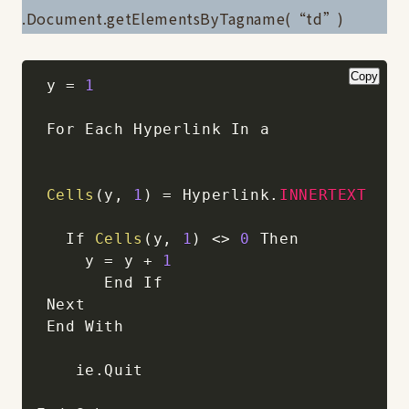
.Document.getElementsByTagname(“td”)
Copy
 y 
=
1
 For Each Hyperlink In a

Cells
(
y
,
1
)
=
 Hyperlink
.
INNERTEXT
   If 
Cells
(
y
,
1
)
<
>
0
 Then

     y 
=
 y 
+
1
       End If

 Next

 End With

    ie
.
Quit
