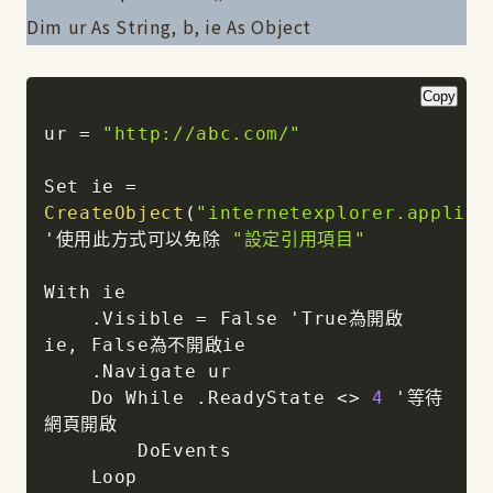
Dim ur As String, b, ie As Object
Copy
ur 
=
"http://abc.com/"
Set ie 
=
CreateObject
(
"internetexplorer.applica
'使用此方式可以免除 
"設定引用項目"
With ie

.
Visible 
=
 False 'True為開啟
ie
,
 False為不開啟ie

.
Navigate ur

    Do While 
.
ReadyState 
<
>
4
 '等待
網頁開啟

        DoEvents

    Loop
