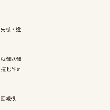
著先機，還
本就難以難
，這也許是
際回報很