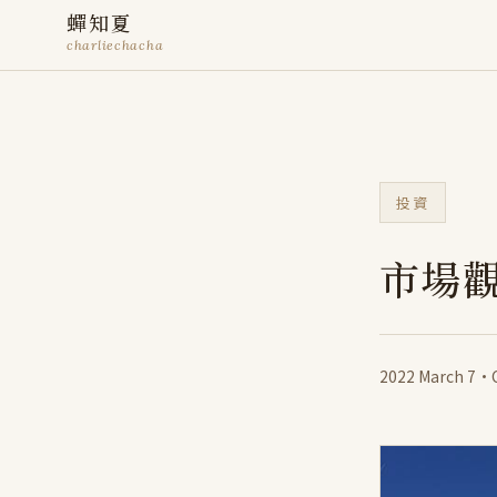
蟬知夏
charliechacha
投資
市場
2022 March 7
·