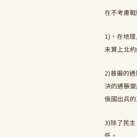
在不考慮戰
1)，在地
未算上北約
2)普遍的
決的通脹變
俄國出兵的
3)除了民
低。