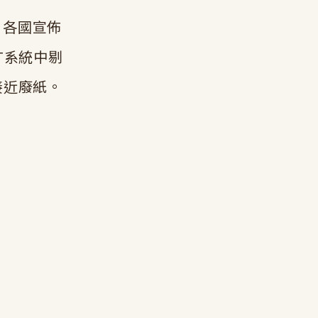
，各國宣佈
T系統中剔
接近廢紙。