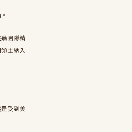
動。
經過團隊精
國領土納入
然是受到美