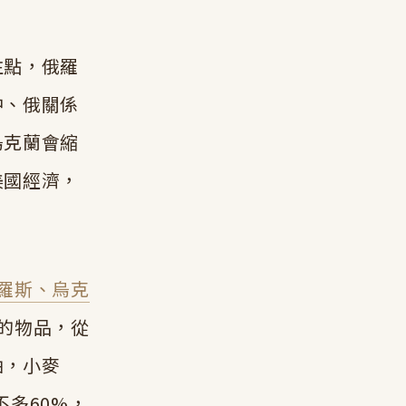
注點，俄羅
中、俄關係
烏克蘭會縮
美國經濟，
俄羅斯、烏克
的物品，從
油，小麥
不多60%，