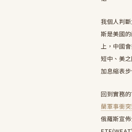
我個人判斷
斯是美國的
上，中國會
短中、美之
加息縮表步
回到實務的
蘭軍事衝突
俄羅斯宣佈
ETF(W