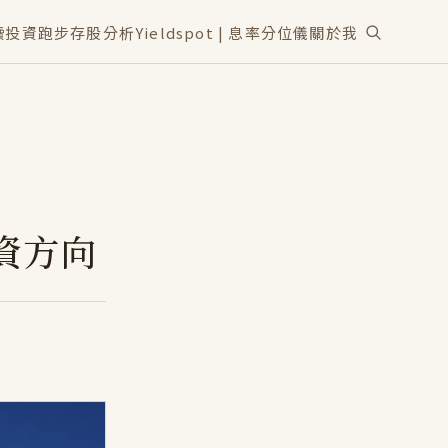
讀
投資
跑步
存股分析
Yieldspot | 息率分位儀
關於我
資方向