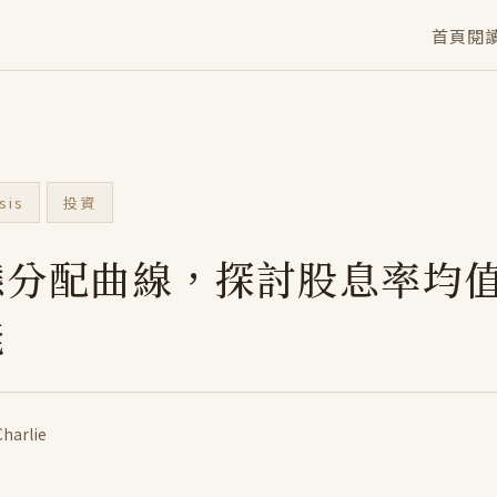
首頁
閱
sis
投資
態分配曲線，探討股息率均
能
Charlie