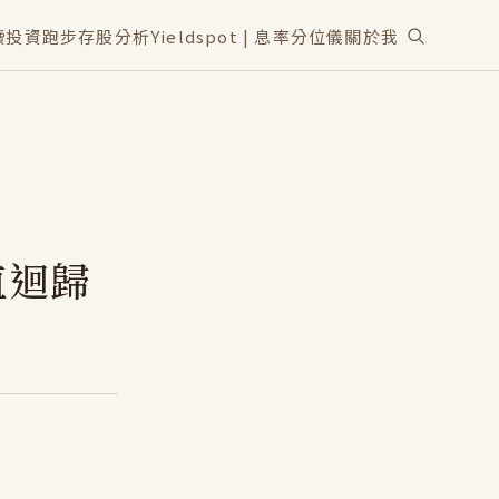
讀
投資
跑步
存股分析
Yieldspot | 息率分位儀
關於我
值迴歸