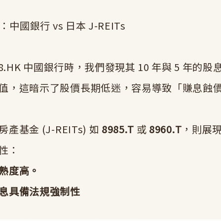
：中國銀行 vs 日本 J-REITs
88.HK 中國銀行時，我們發現其 10 年與 5 年的
值，這暗示了股價長期低迷，容易導致「賺息蝕
基金 (J-REITs) 如
8985.T
或
8960.T
，則展
性：
熟度高。
息具備法規強制性