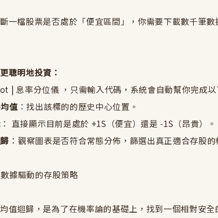
判斷一檔股票是否處於「便宜區間」，你需要下載數千筆數
以更聰明地投資：
dSpot | 息率分位儀 ，只需輸入代碼，系統會自動幫你完成
平均值
：找出該標的的歷史中心位置。
示
： 直接顯示目前是處於 +1S（便宜）還是 -1S（昂貴）。
迴歸
：觀察圖表是否符合常態分佈，篩選出真正適合存股的
建立數據驅動的存股策略
的均值迴歸，是為了在機率論的基礎上，找到一個相對安全