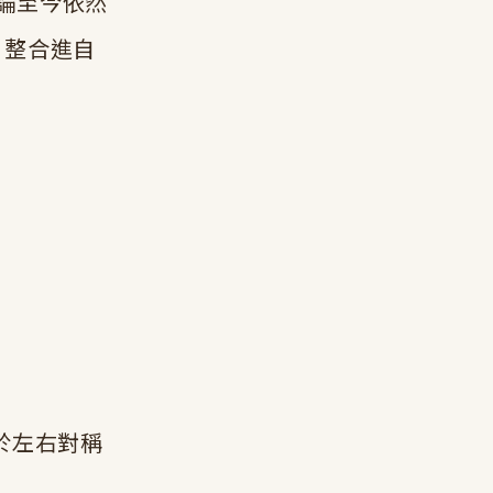
理論至今依然
」整合進自
近於左右對稱