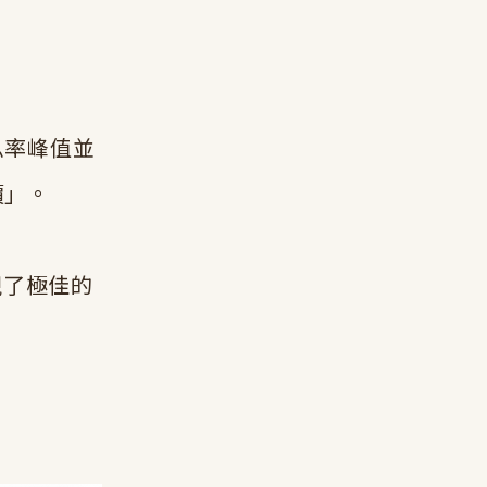
股息率峰值並
價」。
現了極佳的