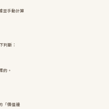
據並手動計算
以下判斷：
標的。
的「價值邊