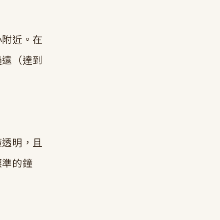
心附近。在
過遠（達到
策透明，且
標準的鐘