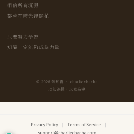
相信所有沉澱
都會在時光裡開花
只要努力學習
知識一定能夠成為力量
© 2026 蟬知夏 · charliechacha
以知為糧，以寫為鳴
Privacy Policy
|
Terms of Service
|
support@charliechacha.com