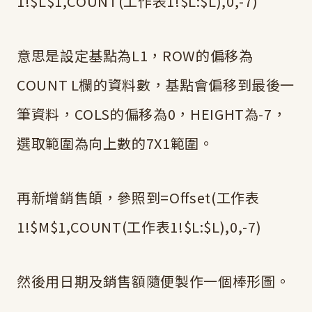
1!$L$1,COUNT(工作表1!$L:$L),0,-7)
意思是設定基點為L1，ROW的偏移為
COUNT L欄的資料數，基點會偏移到最後一
筆資料，COLS的偏移為0，HEIGHT為-7，
選取範圍為向上數的7X1範圍。
再新增銷售頧，參照到=Offset(工作表
1!$M$1,COUNT(工作表1!$L:$L),0,-7)
然後用日期及銷售額隨便製作一個棒形圖。