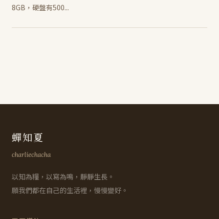
8GB，硬盤有500...
蟬知夏
charliechacha
以知為糧，以寫為鳴，靜靜生長。
願我們都在自己的生活裡，慢慢變好。