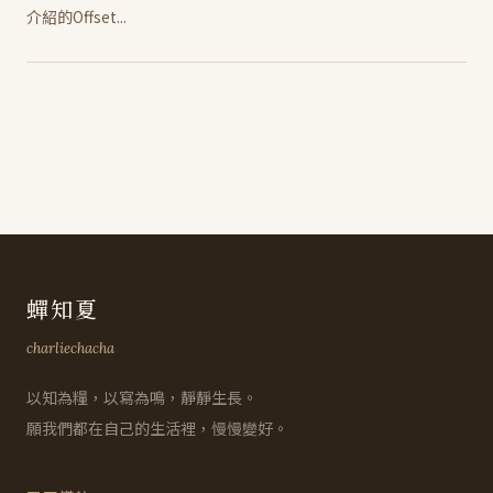
介紹的Offset...
蟬知夏
charliechacha
以知為糧，以寫為鳴，靜靜生長。
願我們都在自己的生活裡，慢慢變好。