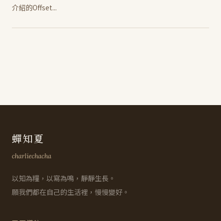
介紹的Offset...
蟬知夏
charliechacha
以知為糧，以寫為鳴，靜靜生長。
願我們都在自己的生活裡，慢慢變好。