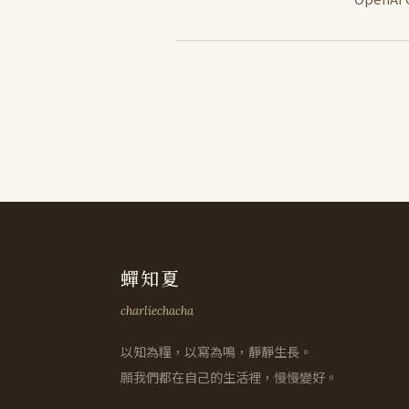
蟬知夏
charliechacha
以知為糧，以寫為鳴，靜靜生長。
願我們都在自己的生活裡，慢慢變好。