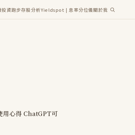
讀
投資
跑步
存股分析
Yieldspot | 息率分位儀
關於我
用心得 ChatGPT可