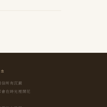
碎念
相信所有沉澱
都會在時光裡開花