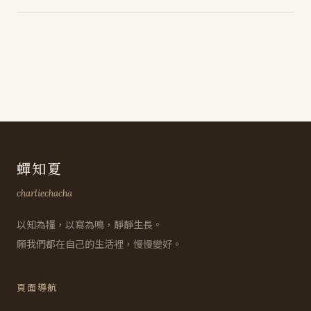
蟬知夏
charliechacha
以知為糧，以寫為鳴，靜靜生長。
願我們都在自己的生活裡，慢慢變好。
頁面導航