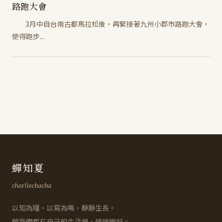
路跑大會
3月中自台南古都馬拉松後，再緊接著九州小郡市路跑大會，
使得跑步...
蟬知夏
charliechacha
以知為糧，以寫為鳴，靜靜生長。
願我們都在自己的生活裡，慢慢變好。