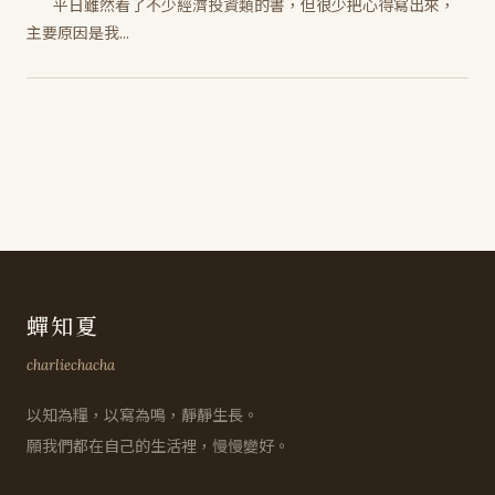
平日雖然看了不少經濟投資類的書，但很少把心得寫出來，
主要原因是我...
蟬知夏
charliechacha
以知為糧，以寫為鳴，靜靜生長。
願我們都在自己的生活裡，慢慢變好。