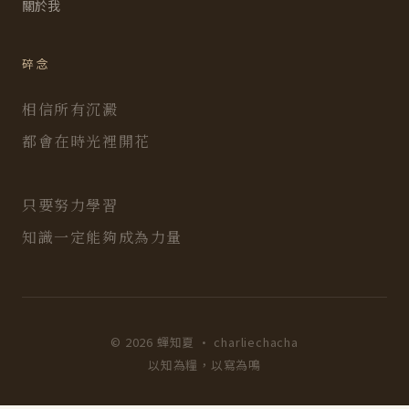
關於我
碎念
相信所有沉澱
都會在時光裡開花
只要努力學習
知識一定能夠成為力量
© 2026 蟬知夏 · charliechacha
以知為糧，以寫為鳴