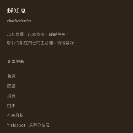
蟬知夏
charliechacha
以知為糧，以寫為鳴，靜靜生長。
願我們都在自己的生活裡，慢慢變好。
頁面導航
首頁
閱讀
投資
跑步
存股分析
Yieldspot | 息率分位儀