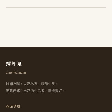
蟬知夏
charliechacha
以知為糧，以寫為鳴，靜靜生長。
願我們都在自己的生活裡，慢慢變好。
頁面導航