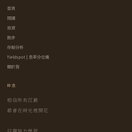
首頁
閱讀
投資
跑步
存股分析
Yieldspot | 息率分位儀
關於我
碎念
相信所有沉澱
都會在時光裡開花
只要努力學習