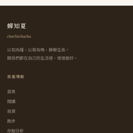
蟬知夏
charliechacha
以知為糧，以寫為鳴，靜靜生長。
願我們都在自己的生活裡，慢慢變好。
頁面導航
首頁
閱讀
投資
跑步
存股分析