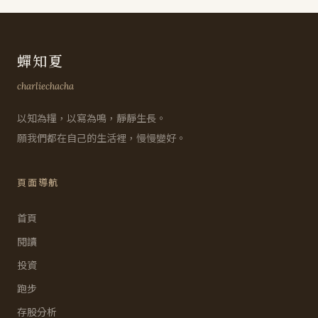
蟬知夏
charliechacha
以知為糧，以寫為鳴，靜靜生長。
願我們都在自己的生活裡，慢慢變好。
頁面導航
首頁
閱讀
投資
跑步
存股分析