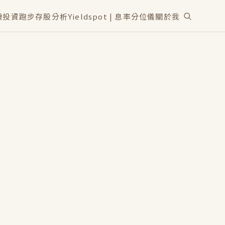
讀
投資
跑步
存股分析
Yieldspot | 息率分位儀
關於我