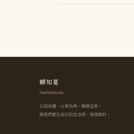
蟬知夏
charliechacha
以知為糧，以寫為鳴，靜靜生長。
願我們都在自己的生活裡，慢慢變好。