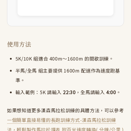
使用方法
5K/10K 組適合 400m～1600m 的間歇訓練。
半馬/全馬 組主要提供 1600m 配速作為速度跑基
準。
輸入範例：5K 請輸入
22:30
，全馬請輸入
4:00
。
如果想知道更多漢森馬拉松訓練的具體方法，可以參考
一個簡單直接易懂的長跑訓練方式-漢森馬拉松訓練
法，輕鬆製作馬拉松課表 附百米速度轉換( 分鐘/公里 )