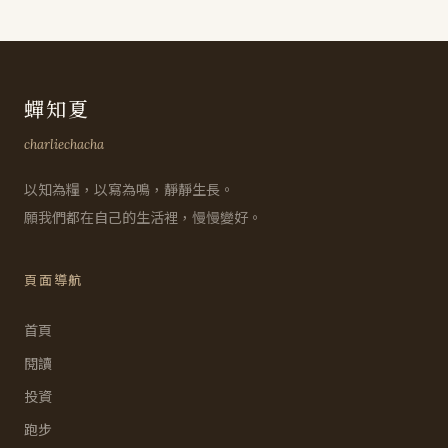
蟬知夏
charliechacha
以知為糧，以寫為鳴，靜靜生長。
願我們都在自己的生活裡，慢慢變好。
頁面導航
首頁
閱讀
投資
跑步