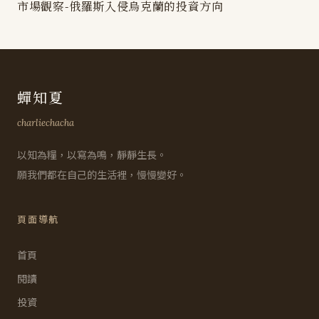
市場觀察-俄羅斯入侵烏克蘭的投資方向
蟬知夏
charliechacha
以知為糧，以寫為鳴，靜靜生長。
願我們都在自己的生活裡，慢慢變好。
頁面導航
首頁
閱讀
投資