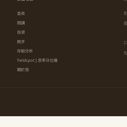
首頁
閱讀
投資
跑步
存股分析
Yieldspot | 息率分位儀
關於我