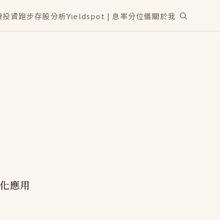
讀
投資
跑步
存股分析
Yieldspot | 息率分位儀
關於我
動化應用
.