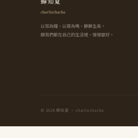
蟬知夏
charliechacha
以知為糧，以寫為鳴，靜靜生長。
願我們都在自己的生活裡，慢慢變好。
© 2026 蟬知夏 · charliechacha