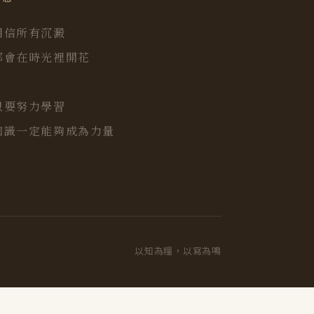
相信所有沉澱
都會在時光裡開花
只要努力學習
知識一定能夠成為力量
以知為糧，以寫為鳴