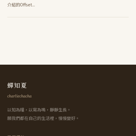
介紹的Offset...
蟬知夏
charliechacha
以知為糧，以寫為鳴，靜靜生長。
願我們都在自己的生活裡，慢慢變好。