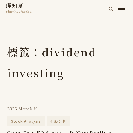
蟬知夏
charliechacha
標籤：dividend
investing
2026 March 19
Stock Analysis
存股分析
Coca-Cola KO Stock — Is Now Really a