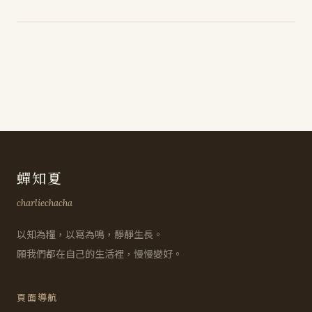
蟬知夏
charliechacha
以知為糧，以寫為鳴，靜靜生長。
願我們都在自己的生活裡，慢慢變好。
頁面導航