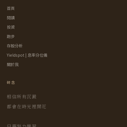
首頁
閱讀
投資
跑步
存股分析
Yieldspot | 息率分位儀
關於我
碎念
相信所有沉澱
都會在時光裡開花
只要努力學習