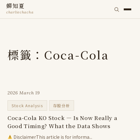
蟬知夏
charliechacha
標籤：Coca-Cola
2026 March 19
Stock Analysis
存股分析
Coca-Cola KO Stock — Is Now Really a
Good Timing? What the Data Shows
DisclaimerThis article is for informa...