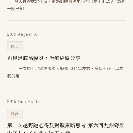
今天身體狀況不佳，走路到練習場地心率已差不多150，熱身
一圈已知...
2019 August 31
跑步
再患足底筋膜炎，治療經驗分享
​ 上一次患上足底筋膜炎大概是2014年左右，多年不來，以為
我的足...
2015 October 12
跑步
第一次越野跑心得及對戰策略思考-第六回九州脊梁
山脈トレイルランin五ヶ瀬