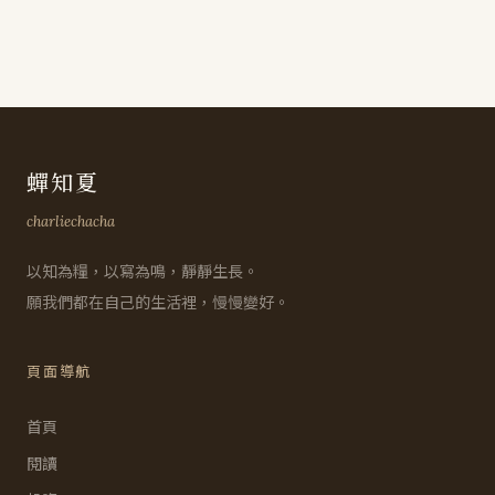
蟬知夏
charliechacha
以知為糧，以寫為鳴，靜靜生長。
願我們都在自己的生活裡，慢慢變好。
頁面導航
首頁
閱讀