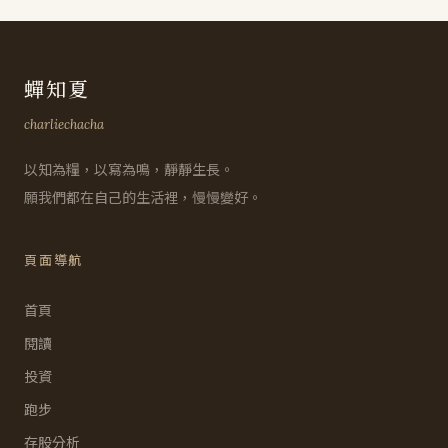
蟬知夏
charliechacha
以知為糧，以寫為鳴，靜靜生長。
願我們都在自己的生活裡，慢慢變好。
頁面導航
首頁
閱讀
投資
跑步
存股分析