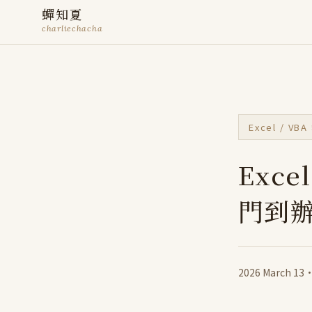
蟬知夏
charliechacha
Excel / VB
Exc
門到
2026 March 13