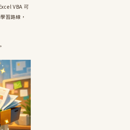
l VBA 可
 學習路線，
。