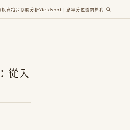
讀
投資
跑步
存股分析
Yieldspot | 息率分位儀
關於我
南：從入