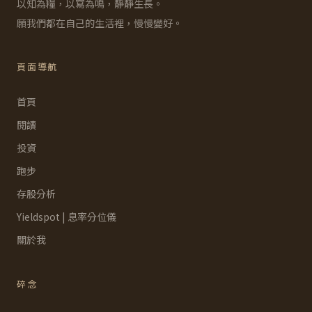
以知為糧，以寫為鳴，靜靜生長。
願我們都在自己的生活裡，慢慢變好。
頁面導航
首頁
閱讀
投資
跑步
存股分析
Yieldspot | 息率分位儀
關於我
碎念