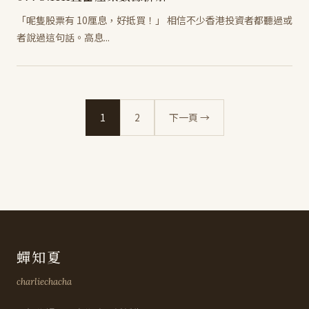
「呢隻股票有 10厘息，好抵買！」 相信不少香港投資者都聽過或
者說過這句話。高息...
1
2
下一頁 →
蟬知夏
charliechacha