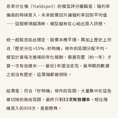
息率分位儀（Yieldspot）的模型評分邏輯是：殖利率
偏高的時候買入，未來股價回升讓殖利率回到平均值
——這個規律越清晰，模型越有信心給出買入訊號。
統一超股息如此穩定、股價本應平穩，再加上歷史上符
合「歷史分位>55% -好時機」條件的區間分配不均。
模型計算每次進場的年化報酬，需要完整（約一年）才
算一次有效樣本——最近1年還沒走完，最早期的數據
之前沒有歷史，這兩端都被排除。
結果是：符合「好時機」條件的區間，大量集中在這些
被切掉的無效區間，最終只剩
32次有效樣本
。相比隨
機買入的959次，差距懸殊。