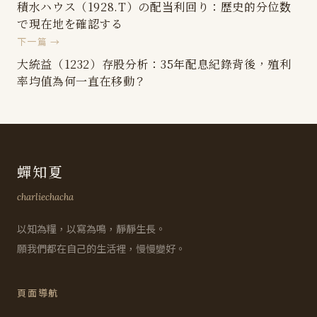
積水ハウス（1928.T）の配当利回り：歴史的分位数
で現在地を確認する
下一篇 →
大統益（1232）存股分析：35年配息紀錄背後，殖利
率均值為何一直在移動？
蟬知夏
charliechacha
以知為糧，以寫為鳴，靜靜生長。
願我們都在自己的生活裡，慢慢變好。
頁面導航