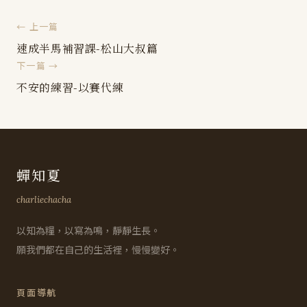
← 上一篇
速成半馬補習課-松山大叔篇
下一篇 →
不安的練習-以賽代練
蟬知夏
charliechacha
以知為糧，以寫為鳴，靜靜生長。
願我們都在自己的生活裡，慢慢變好。
頁面導航