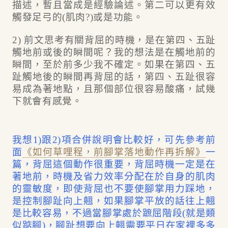
描述，暫且當成是經驗論述。第二可以更有效
觸發足弓的(肌肉?)或是功能。
2) 前文思考有關背屈的時機，是在
第四、五趾
觸地前或後的瞬間呢？我的想法是在觸地前的
瞬間，至於前多少我不確定。如果在第四、五
趾觸地後的瞬間再背屈的話，第四、五趾很容
易成為著地點，且那個部位很容易酸痛，試幾
下就會有感覺。
我想1)跟2)項合併說明會比較好，可先參考前
面
《如何草哩程，前腳掌落地動作再拆解》
一
篇，背屈這個動作很重要，背屈時機一定是在
著地前，時機及省力效率分配在於自身的肌肉
的靈敏度，即使背屈也不要使腳掌用力踩地，
是控制腳趾向上翹，如果腳掌平放的話往上翹
是比較容易，不過當腳掌處於蹠屈階段(就是類
似踮腳)，腳趾想要向上翹需要平日在家裡多多