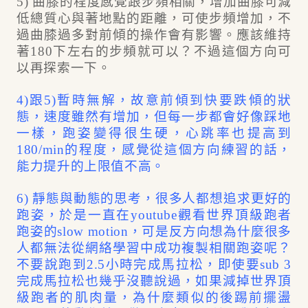
5) 曲膝的程度感覺跟步頻相關，增加曲膝可減
低總質心與著地點的距離，可使步頻增加，不
過曲膝過多對前傾的操作會有影響。應該維持
著180下左右的步頻就可以？不過這個方向可
以再探索一下。
4)跟5)暫時無解，故意前傾到快要跌傾的狀
態，速度雖然有增加，但每一步都會好像踩地
一樣，跑姿變得很生硬，心跳率也提高到
180/min的程度，感覺從這個方向練習的話，
能力提升的上限值不高。
6) 靜態與動態的思考，很多人都想追求更好的
跑姿，於是一直在youtube觀看世界頂級跑者
跑姿的slow motion，可是反方向想為什麼很多
人都無法從網絡學習中成功複製相關跑姿呢？
不要說跑到2.5小時完成馬拉松，即使要sub 3
完成馬拉松也幾乎沒聽說過，如果減掉世界頂
級跑者的肌肉量，為什麼類似的後踢前擺盪