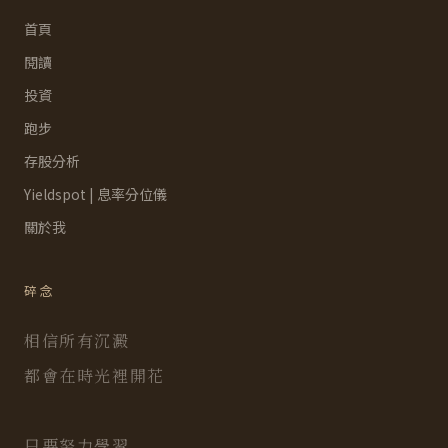
首頁
閱讀
投資
跑步
存股分析
Yieldspot | 息率分位儀
關於我
碎念
相信所有沉澱
都會在時光裡開花
只要努力學習