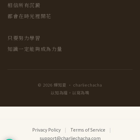
相信所有沉澱
都會在時光裡開花
只要努力學習
知識一定能夠成為力量
© 2026 蟬知夏 · charliechacha
以知為糧，以寫為鳴
Privacy Policy
|
Terms of Service
|
support@charliechacha.com