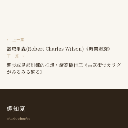
← 上一篇
讀威爾森(Robert Charles Wilson)《時間迴旋》
下一篇 →
跑步或足部訓練的推想，讀高橋佳三《古武術でカラダ
がみるみる蘇る》
蟬知夏
charliechacha