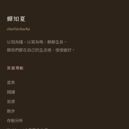
蟬知夏
charliechacha
以知為糧，以寫為鳴，靜靜生長。
願我們都在自己的生活裡，慢慢變好。
頁面導航
首頁
閱讀
投資
跑步
存股分析