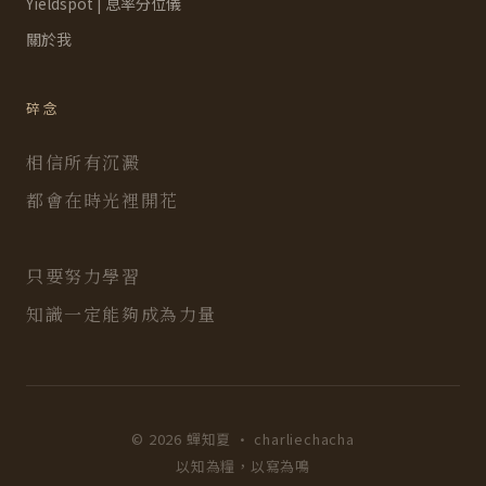
Yieldspot | 息率分位儀
關於我
碎念
相信所有沉澱
都會在時光裡開花
只要努力學習
知識一定能夠成為力量
© 2026 蟬知夏 · charliechacha
以知為糧，以寫為鳴