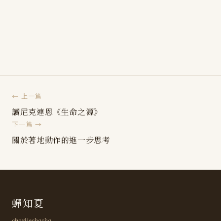
← 上一篇
讀尼克連恩《生命之源》
下一篇 →
關於著地動作的進一步思考
蟬知夏
charliechacha