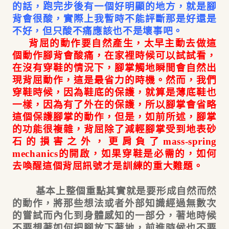
的話，
跑完步後
有一個好明顯的地方，就是腳
背會很酸，實際上我暫時不能評斷那是好還是
不好，但只酸不痛應該也不是壞事吧。
背屈的動作要自然產生，太早主動去做這
個動作腳背會酸痛，在家裡時候可以試試看，
在沒有穿鞋的情況下，腳掌觸地瞬間會自然出
現背屈動作，這是最省力的時機。然而，我們
穿鞋時候，因為鞋底的保護，就算是薄底鞋也
一樣，因為有了外在的保護，所以腳掌會省略
這個保護腳掌的動作，但是，如前所述，腳掌
的功能很複雜，背屈除了減輕腳掌受到地表砂
石的損害之外，更肩負了mass-spring
mechanics
的開啟，如果穿鞋是必需的，如何
去喚醒這個背屈訊號才是訓練的重大難題。
基本上整個重點其實就是要形成自然而然
的動作，將那些想法或者外部知識經過無數次
的嘗試而內化到身體感知的一部分，著地時候
不要想著如何把腳放下著地，前進時候也不要