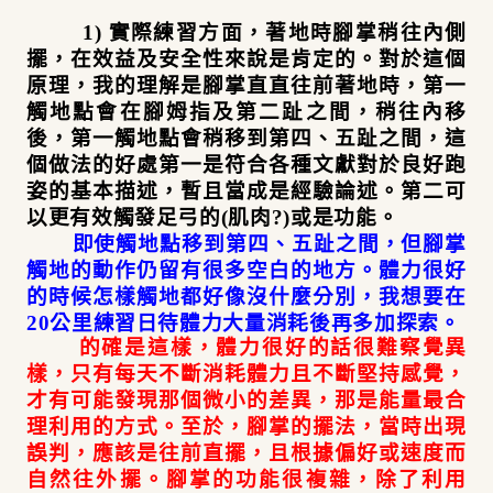
1) 實際練習方面，著地時腳掌稍往內側
擺，在效益及安全性來說是肯定的。對於這個
原理，我的理解是腳掌直直往前著地時，第一
觸地點會在腳姆指及第二趾之間，稍往內移
後，第一觸地點會稍移到第四、五趾之間，這
個做法的好處第一是符合各種文獻對於良好跑
姿的基本描述，暫且當成是經驗論述。第二可
以更有效觸發足弓的(肌肉?)或是功能。
即使觸地點移到第四、五趾之間，但腳掌
觸地的動作仍留有很多空白的地方。體力很好
的時候怎樣觸地都好像沒什麼分別，我想要在
20公里練習日待體力大量消耗後再多加探索。
的確是這樣，體力很好的話很難察覺異
樣，只有每天不斷消耗體力且不斷堅持感覺，
才有可能發現那個微小的差異，那是能量最合
理利用的方式。
至於，腳掌的擺法，當時出現
誤判，應該是往前直擺，且根據偏好或速度而
自然往外擺。腳掌的功能很複雜，除了利用