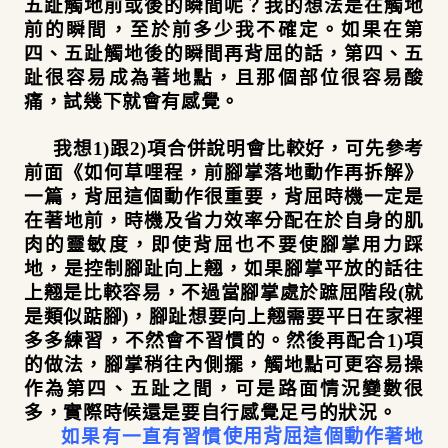
五趾觸地前或後的瞬間呢？我的想法是在觸地
前的瞬間，至於前多少我不確定。如果在第
四、五趾觸地後的瞬間再背屈的話，第四、五
趾很容易成為著地點，且那個部位很容易酸
痛，試幾下就會有感覺。
我想1)跟2)項合併說明會比較好，可先參考
前面
《如何草哩程，前腳掌落地動作再拆解》
一篇，背屈這個動作很重要，背屈時機一定是
在著地前，時機及省力效率分配在於自身的肌
肉的靈敏度，即使背屈也不要使腳掌用力踩
地，是控制腳趾向上翹，如果腳掌平放的話往
上翹是比較容易，不過當腳掌處於蹠屈階段(就
是類似踮腳)，腳趾想要向上翹需要平日在家裡
多多練習，不然會不習慣的。
然後再配合1)項
的做法，腳掌稍往內側擺，觸地點可更容易操
作為第四、五趾之間，可是路面情況變數很
多，實際時候還是要自行感覺足弓的狀況。
如果有一直有習慣
使用背屈這個動作
著地