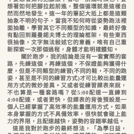
想著如何把腳拉起前進，整個循環就是這樣自
然而然地發生。這一年的筆記大抵上都是這類
抽象不明的句子，當我不知何時從姿勢跑法裡
面抽離，學習其它不同類型的知識，最終好像
有點回到羅曼諾夫博士的理論框架，有些東西
很抽像，文字無法敍述它的意義，唯有自己重
新探索一次那個過程，身體才能明確體知。
關於跑步，我的結論是沒有一套實際的套
路，先練這個，再練這個，不保證能夠獲得什
麼，但是不同類型的練習(不同的鞋，不同的跑
姿，甚至是不同的練習方式)才可比較出能量運
用方式的微妙差異。又或者從練習課表來說，
不也算是一種套路嗎？從5:00配速一直練到
4:00配速，或者更快，但課表的背後預設是一
個人已經掌握了高效率的能量運用方式，如果
本身掌握的方式不具備效率，很快就會碰上能
力的界限，且配速越快，姿勢的容錯率越低。
這是我對於跑步的最終想法，「為學日益，