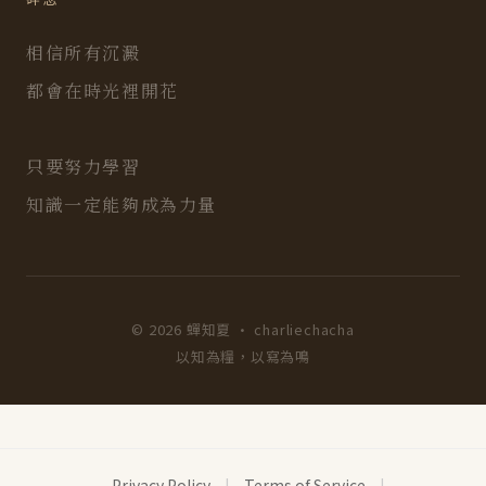
相信所有沉澱
都會在時光裡開花
只要努力學習
知識一定能夠成為力量
© 2026 蟬知夏 · charliechacha
以知為糧，以寫為鳴
Privacy Policy
|
Terms of Service
|