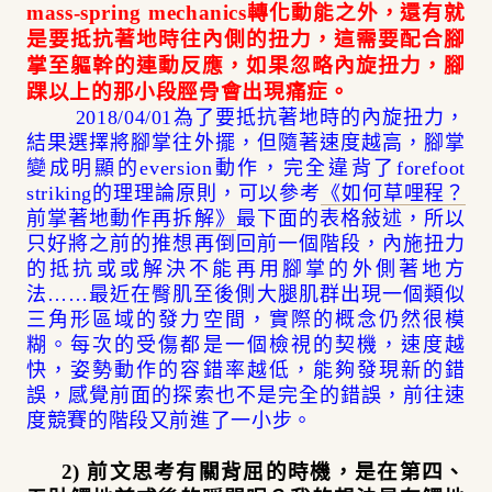
mass-spring mechanics
轉化動能之外，還有就
是要抵抗著地時往內側的扭力，這需要配合腳
掌至軀幹的連動反應，如果忽略內旋扭力，腳
踝以上的那小段脛骨會出現痛症。
2018/04/01為了要抵抗著地時的內旋扭力，
結果選擇將腳掌往外擺，但隨著速度越高，腳掌
變成明顯的eversion動作，完全違背了forefoot
striking的理理論原則，可以參考
《如何草哩程？
前掌著地動作再拆解》
最下面的表格敍述，所以
只好將之前的推想再倒回前一個階段，內施扭力
的抵抗或或解決不能再用腳掌的外側著地方
法……最近在臀肌至後側大腿肌群出現一個類似
三角形區域的發力空間，實際的概念仍然很模
糊。每次的受傷都是一個檢視的契機，速度越
快，姿勢動作的容錯率越低，能夠發現新的錯
誤，感覺前面的探索也不是完全的錯誤，前往速
度競賽的階段又前進了一小步。
2) 前文思考有關背屈的時機，是在
第四、