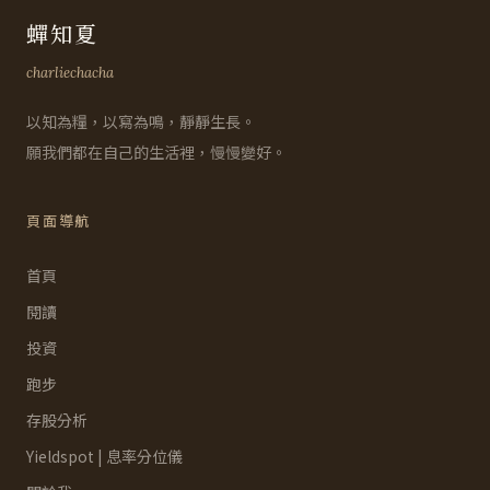
蟬知夏
charliechacha
以知為糧，以寫為鳴，靜靜生長。
願我們都在自己的生活裡，慢慢變好。
頁面導航
首頁
閱讀
投資
跑步
存股分析
Yieldspot | 息率分位儀