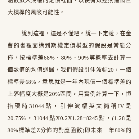
涵數放入期權的定價裡面，以便有效控則這個巨
大槓桿的風險可能性。
說到這裡，還是不懂吧。說一下定義，在金
曹的書裡面講到期權定價模型的假設是常態分
佈，按標準差68%、80%、90%等概率去計算一
個數值的均值迴歸，我們假設引伸波幅20，一個
標準差68%，意思就是一年內現價一個標準差的
上落幅度大概是20%區間，用實例計算一下，恒
指現時31044點，引伸波幅英文簡稱IV是
20.75%，31044點X0.2X1.28=8245點，(1.28是
80%標準差Z分佈的對應函數)即未來一年80%的