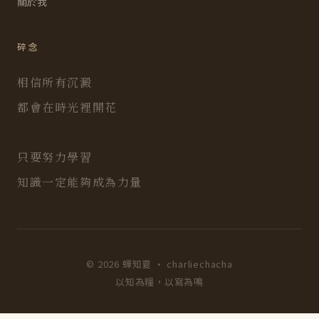
關於我
碎念
相信所有沉澱
都會在時光裡開花
只要努力學習
知識一定能夠成為力量
© 2026 蟬知夏 · charliechacha
以知為糧，以寫為鳴