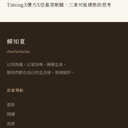
TimingX彈力X亞基里斯腱，三者可能樣態的思考
蟬知夏
charliechacha
以知為糧，以寫為鳴，靜靜生長。
願我們都在自己的生活裡，慢慢變好。
頁面導航
首頁
閱讀
投資