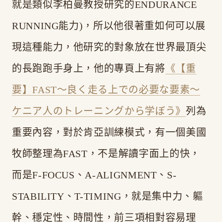
就是類似李柏曼教授研究的ENDURANCE
RUNNING能力)，所以他很著重如何可以展
現這種能力，他研究的對象放在世界最頂尖
的長跑跑手身上，他的專頁上有將
《【重
要】FAST〜良く走る上での必要な要素〜
ケニア人のトレーニングから学ぼう》
列為
重要內容，對於肯亞訓練模式，有一個美國
牧師整理為FAST，不是解讀字面上的快，
而是F-FOCUS、A-ALIGNMENT、S-
STABILITY、T-TIMING，就是集中力、軀
幹、穩定性、時間性，前三項相對容易理