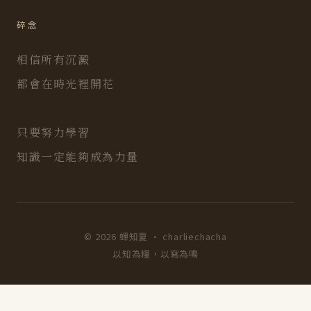
碎念
相信所有沉澱
都會在時光裡開花
只要努力學習
知識一定能夠成為力量
© 2026 蟬知夏 · charliechacha
以知為糧，以寫為鳴