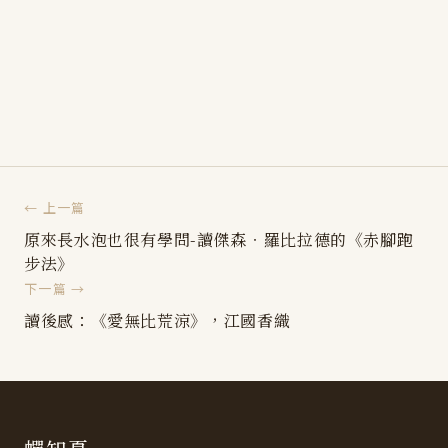
← 上一篇
原來長水泡也很有學問-讀傑森‧羅比拉德的《赤腳跑
步法》
下一篇 →
讀後感：《愛無比荒涼》，江國香織