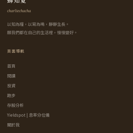
蟬知夏
charliechacha
以知為糧，以寫為鳴，靜靜生長。
願我們都在自己的生活裡，慢慢變好。
頁面導航
首頁
閱讀
投資
跑步
存股分析
Yieldspot | 息率分位儀
關於我