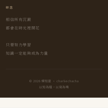
碎念
相信所有沉澱
都會在時光裡開花
只要努力學習
知識一定能夠成為力量
© 2026 蟬知夏 · charliechacha
以知為糧，以寫為鳴