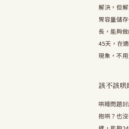
解決，但解
胃容量儲存
長，能夠做
45天，在
現象，不用
該不該哄
哄睡問題討論
抱哄？也沒
樣，能夠2