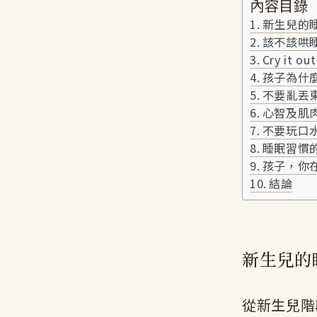
內容目錄
新生兒的
該不該哄
Cry it 
孩子為什
不要亂丟
心智及肌
不要玩口
睡眠習慣
孩子，你
結論
新生兒的
從新生兒階