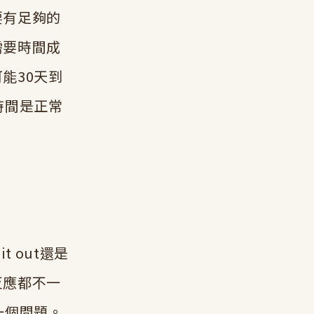
要有足夠的
需要時間成
能30天到
時間是正常
 out還是
反應都不一
一個問題。