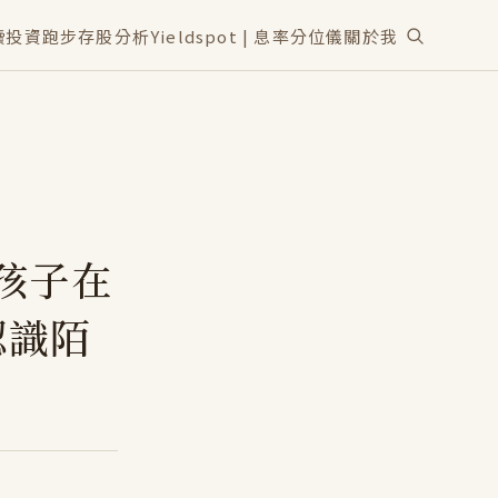
讀
投資
跑步
存股分析
Yieldspot | 息率分位儀
關於我
歲孩子在
認識陌