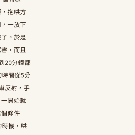
恒，抱哄方
和，一放下
沒了。於是
厲害，而且
到20分鐘都
的時間從5分
嚇反射，手
，一開始就
這個條件
的時機，哄