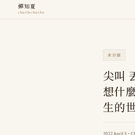
蟬知夏
charliechacha
未分類
尖叫 
想什
生的世
2022 April 3
·
Ch