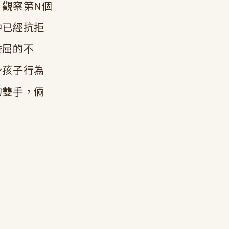
，觀察第N個
中已經抗拒
委屈的不
身孩子行為
的雙手，倆