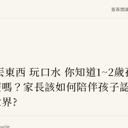
首頁
閱
丟東西 玩口水 你知道1~2
麼嗎？家長該如何陪伴孩子
界?
arlie