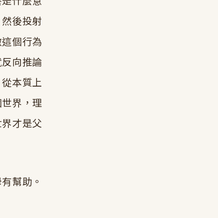
養是什麼意
，然後投射
做這個行為
就反向推論
，從本質上
個世界，理
世界才是父
母有幫助。