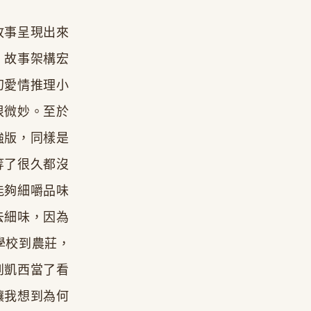
故事呈現出來
，故事架構宏
幻愛情推理小
很微妙。至於
強版，同樣是
等了很久都沒
能夠細嚼品味
去細味，因為
學校到農莊，
到凱西當了看
讓我想到為何