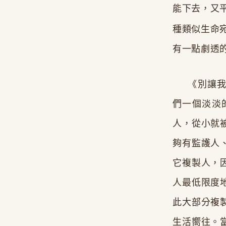
能下去，又
種類似生命
有一點劇透
《別讓我走
們一個淡淡
人，從小就
夠有監護人
它複製人，
人最低限度
此大部分複
生活嚮往。