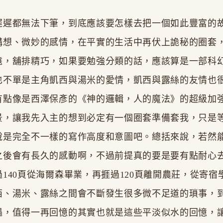
遲遲都無法下筆，到底應該要怎樣去把一個如此豐富的
構想、微妙的感情，在平實的生活中再伏上詭秘的圈套
遠，舖排精巧，如果要勉強分類的話，應該算是一部科
也不單是主角凱西與湯米的愛情，凱西與露絲的友情也
有點像是西澤保彥的《神的邏輯，人的魔法》的超級加
景，讓我先入主的想到必定有一個圈套準備套我，只是
說是完全不一樣的寫作高度和意圖吧。總括來說，若然
之後會有長久的感動啊，不過前提真的要是要有點耐心
140頁從海爾森畢業，再捱過120頁離開農莊，從寄宿
西、湯米、露絲之間會不斷發生很多微不足道的瑣事，
遇，值得一再回憶的其實也就是這些平淡似水的回憶，