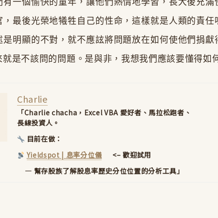
們有一個愉快的童年，讓他們熱情地學習，長大後充滿
官，最後光榮地犧牲自己的性命，這樣就是人類的責任
述是明顯的不對，就不應詃將問題放在如何使他們捐獻
來就是不該問的問題。是與非，我想我們應該要懂得如
Charlie
「Charlie chacha，Excel VBA 愛好者、馬拉松跑者、
長線投資人。
目前在做：
Yieldspot | 息率分位儀
<– 歡迎試用
股族了解股息率歷史分位位置的分析工具」