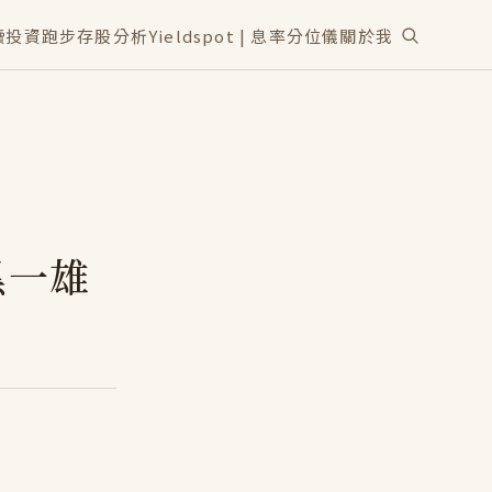
讀
投資
跑步
存股分析
Yieldspot | 息率分位儀
關於我
黑一雄