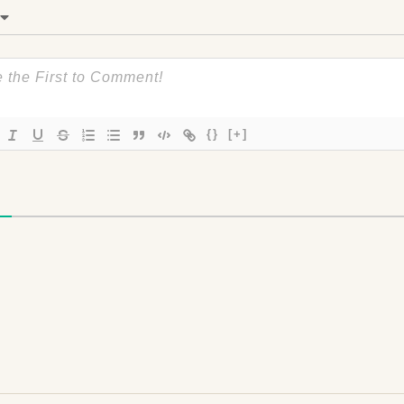
{}
[+]