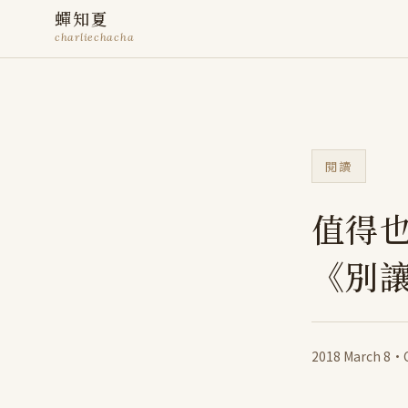
蟬知夏
charliechacha
閱讀
值得
《別
2018 March 8
·