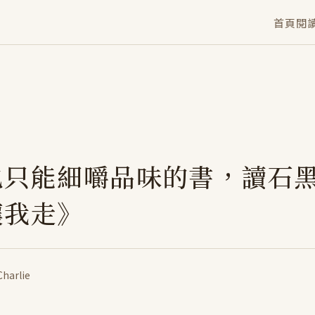
首頁
閱
也只能細嚼品味的書，讀石
讓我走》
Charlie