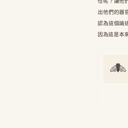
任呢？讓他
出他們的器
認為這個論
因為這是本
— 幫存