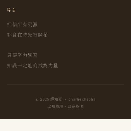
碎念
相信所有沉澱
都會在時光裡開花
只要努力學習
知識一定能夠成為力量
© 2026 蟬知夏 · charliechacha
以知為糧，以寫為鳴