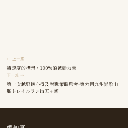
← 上一篇
續速度的構想，100%的被動力量
下一篇 →
第一次越野跑心得及對戰策略思考-第六回九州脊梁山
脈トレイルランin五ヶ瀬
蟬知夏