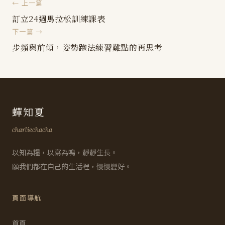
← 上一篇
訂立24週馬拉松訓練課表
下一篇 →
步頻與前傾，姿勢跑法練習難點的再思考
蟬知夏
charliechacha
以知為糧，以寫為鳴，靜靜生長。
願我們都在自己的生活裡，慢慢變好。
頁面導航
首頁