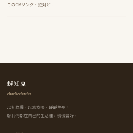
このCMソング、絶対ど...
蟬知夏
charliechacha
以知為糧，以寫為鳴，靜靜生長。
願我們都在自己的生活裡，慢慢變好。