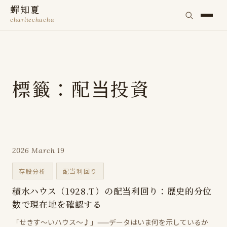
蟬知夏
charliechacha
標籤：配当投資
2026 March 19
存股分析
配当利回り
積水ハウス（1928.T）の配当利回り：歴史的分位
数で現在地を確認する
「せきす～いハウス～♪」——データはいま何を示しているか