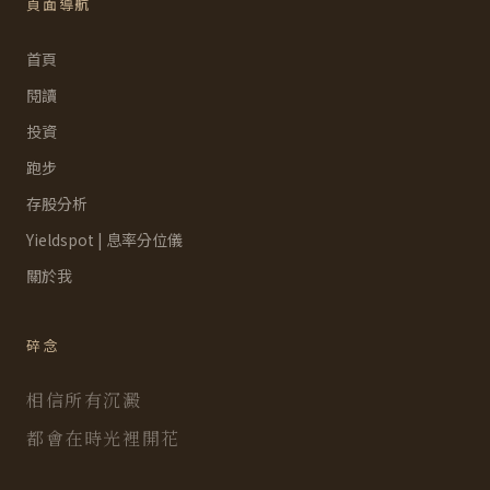
頁面導航
首頁
閱讀
投資
跑步
存股分析
Yieldspot | 息率分位儀
關於我
碎念
相信所有沉澱
都會在時光裡開花