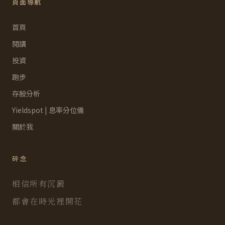
頁面導航
首頁
閱讀
投資
跑步
存股分析
Yieldspot | 息率分位儀
關於我
碎念
相信所有沉澱
都會在時光裡開花