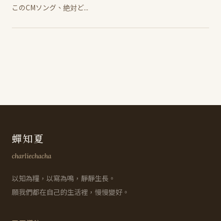
このCMソング、絶対ど...
蟬知夏
charliechacha
以知為糧，以寫為鳴，靜靜生長。
願我們都在自己的生活裡，慢慢變好。